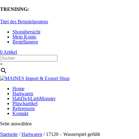
TRENDING:
Titel des Beispielpostens
Shopübersicht
Mein Konto
Bestellungen
0 Artikel
×
Home
Hartwaren
HabDichLiebMonster
Plüschartikel
Referenzen
Kontakt
Seite auswählen
Startseite
/
Hartwaren
/ 17120 – Wasserspiel gefüllt