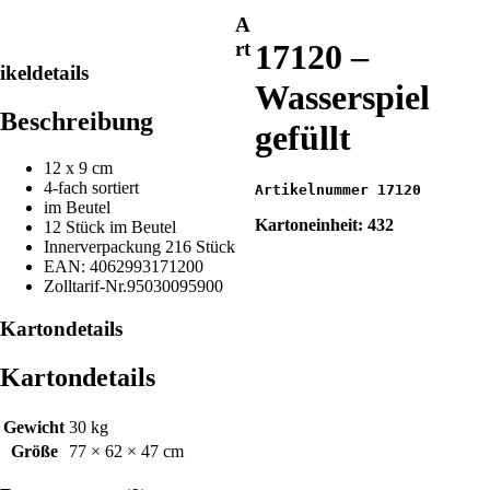
A
17120 –
rt
ikeldetails
Wasserspiel
Beschreibung
gefüllt
12 x 9 cm
4-fach sortiert
Artikelnummer 17120
im Beutel
Kartoneinheit: 432
12 Stück im Beutel
Innerverpackung 216 Stück
EAN: 4062993171200
Zolltarif-Nr.95030095900
Kartondetails
Kartondetails
Gewicht
30 kg
Größe
77 × 62 × 47 cm