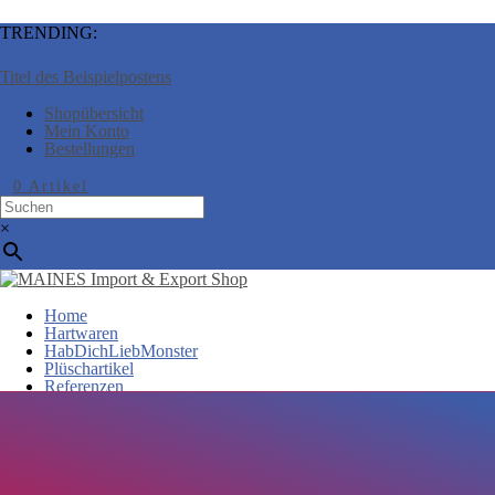
TRENDING:
Titel des Beispielpostens
Shopübersicht
Mein Konto
Bestellungen
0 Artikel
×
Home
Hartwaren
HabDichLiebMonster
Plüschartikel
Referenzen
Kontakt
Seite auswählen