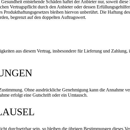
Gesundheit entstehende Schäden haftet der Anbieter nur, soweit diese
ichen Vertragspflicht durch den Anbieter oder dessen Erfüllungsgehilf
 Produkthaftungsgesetzes bleiben hiervon unberührt. Die Haftung des 
den, begrenzt auf den doppelten Auftragswert.
itigkeiten aus diesem Vertrag, insbesondere für Lieferung und Zahlung, 
DUNGEN
ustimmung. Ohne ausdrückliche Genehmigung kann die Annahme verweig
ahme erfolgt eine Gutschrift oder ein Umtausch.
KLAUSEL
icht durchsetzbar sein, so bleiben die übrigen Bestimmungen dieses Ver