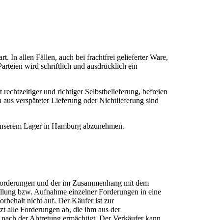
.
. In allen Fällen, auch bei frachtfrei gelieferter Ware,
arteien wird schriftlich und ausdrücklich ein
rechtzeitiger und richtiger Selbstbelieferung, befreien
aus verspäteter Lieferung oder Nichtlieferung sind
von unserem Lager in Hamburg abzunehmen.
en Forderungen und der im Zusammenhang mit dem
llung bzw. Aufnahme einzelner Forderungen in eine
behalt nicht auf. Der Käufer ist zur
t alle Forderungen ab, die ihm aus der
nach der Abtretung ermächtigt. Der Verkäufer kann