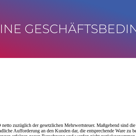
INE GESCHÄFTSBED
netto zuzüglich der gesetzlichen Mehrwertsteuer. Maßgebend sind die 
indliche Aufforderung an den Kunden dar, die entsprechende Ware zu be