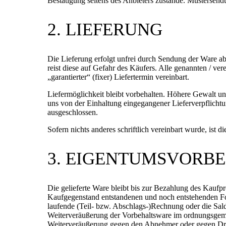
Bestätigung seitens des Anbieters zustande. Musterse
2. LIEFERUNG
Die Lieferung erfolgt unfrei durch Sendung der Ware ab La
reist diese auf Gefahr des Käufers. Alle genannten / ver
„garantierter“ (fixer) Liefertermin vereinbart.
Liefermöglichkeit bleibt vorbehalten. Höhere Gewalt und 
uns von der Einhaltung eingegangener Lieferverpflichtu
ausgeschlossen.
Sofern nichts anderes schriftlich vereinbart wurde, is
3. EIGENTUMSVORB
Die gelieferte Ware bleibt bis zur Bezahlung des Kauf
Kaufgegenstand entstandenen und noch entstehenden Fo
laufende (Teil- bzw. Abschlags-)Rechnung oder die Sal
Weiterveräußerung der Vorbehaltsware im ordnungsgemäße
Weiterveräußerung gegen den Abnehmer oder gegen Drit