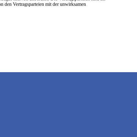
on den Vertragsparteien mit der unwirksamen
Tel.:
+49 (0) 4193 8050 672
I.
Schröder