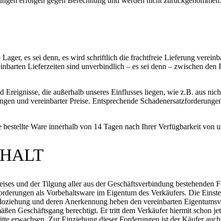
ndungen erfolgen gegen Berechnung und werden nicht zurückgenommen
ger, es sei denn, es wird schriftlich die frachtfreie Lieferung vereinbart
einbarten Lieferzeiten sind unverbindlich – es sei denn – zwischen den P
Ereignisse, die außerhalb unseres Einflusses liegen, wie z.B. aus nicht 
ngen und vereinbarter Preise. Entsprechende Schadenersatzforderungen 
t die bestellte Ware innerhalb von 14 Tagen nach Ihrer Verfügbarkeit 
EHALT
preises und der Tilgung aller aus der Geschäftsverbindung bestehend
rderungen als Vorbehaltsware im Eigentum des Verkäufers. Die Einste
doziehung und deren Anerkennung heben den vereinbarten Eigentumsvor
n Geschäftsgang berechtigt. Er tritt dem Verkäufer hiermit schon jetz
te erwachsen. Zur Einziehung dieser Forderungen ist der Käufer auch 