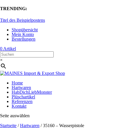
TRENDING:
Titel des Beispielpostens
Shopübersicht
Mein Konto
Bestellungen
0 Artikel
×
Home
Hartwaren
HabDichLiebMonster
Plüschartikel
Referenzen
Kontakt
Seite auswählen
Startseite
/
Hartwaren
/ 35160 – Wasserpistole