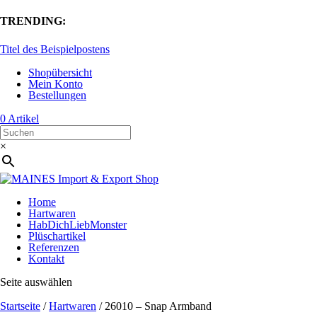
TRENDING:
Titel des Beispielpostens
Shopübersicht
Mein Konto
Bestellungen
0 Artikel
×
Home
Hartwaren
HabDichLiebMonster
Plüschartikel
Referenzen
Kontakt
Seite auswählen
Startseite
/
Hartwaren
/ 26010 – Snap Armband