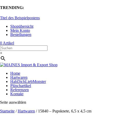
TRENDING:
Titel des Beispielpostens
Shopübersicht
Mein Konto
Bestellungen
0 Artikel
×
Home
Hartwaren
HabDichLiebMonster
Plüschartikel
Referenzen
Kontakt
Seite auswählen
Startseite
/
Hartwaren
/ 15840 – Pupsknete, 6,5 x 4,5 cm