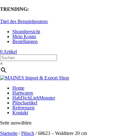
TRENDING:
Titel des Beispielpostens
Shopübersicht
Mein Konto
Bestellungen
0 Artikel
×
Home
Hartwaren
HabDichLiebMonster
Plüschartikel
Referenzen
Kontakt
Seite auswählen
Startseite
/
Plüsch
/ 68623 – Waldtiere 20 cm