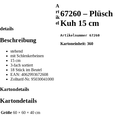
A
67260 – Plüsch
rt
ik
Kuh 15 cm
el
details
Artikelnummer 67260
Beschreibung
Kartoneinheit: 360
stehend
mit Schlenkerbeinen
15 cm
3-fach sortiert
18 Stück im Beutel
EAN: 4062993672608
Zolltarif-Nr. 95030041000
Kartondetails
Kartondetails
Größe
60 × 60 × 40 cm