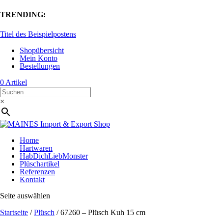
TRENDING:
Titel des Beispielpostens
Shopübersicht
Mein Konto
Bestellungen
0 Artikel
×
Home
Hartwaren
HabDichLiebMonster
Plüschartikel
Referenzen
Kontakt
Seite auswählen
Startseite
/
Plüsch
/ 67260 – Plüsch Kuh 15 cm