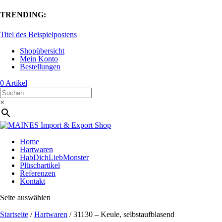
TRENDING:
Titel des Beispielpostens
Shopübersicht
Mein Konto
Bestellungen
0 Artikel
×
Home
Hartwaren
HabDichLiebMonster
Plüschartikel
Referenzen
Kontakt
Seite auswählen
Startseite
/
Hartwaren
/ 31130 – Keule, selbstaufblasend