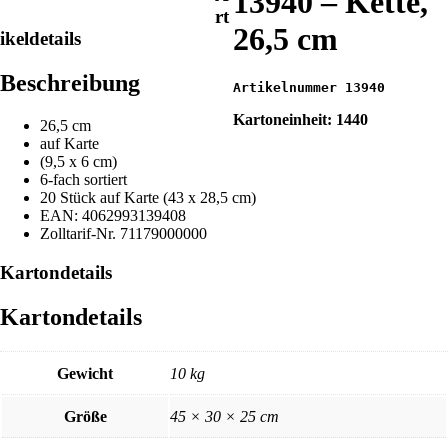
13940 – Kette,
rt
26,5 cm
ikeldetails
Beschreibung
Artikelnummer 13940
Kartoneinheit: 1440
26,5 cm
auf Karte
(9,5 x 6 cm)
6-fach sortiert
20 Stück auf Karte (43 x 28,5 cm)
EAN: 4062993139408
Zolltarif-Nr. 71179000000
Kartondetails
Kartondetails
Gewicht
10 kg
Größe
45 × 30 × 25 cm