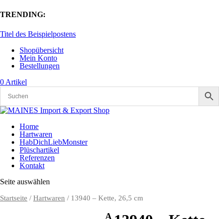
TRENDING:
Titel des Beispielpostens
Shopübersicht
Mein Konto
Bestellungen
0 Artikel
Home
Hartwaren
HabDichLiebMonster
Plüschartikel
Referenzen
Kontakt
Seite auswählen
Startseite
/
Hartwaren
/ 13940 – Kette, 26,5 cm
A