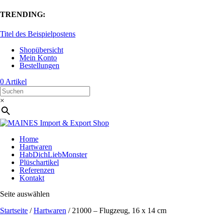
TRENDING:
Titel des Beispielpostens
Shopübersicht
Mein Konto
Bestellungen
0 Artikel
×
Home
Hartwaren
HabDichLiebMonster
Plüschartikel
Referenzen
Kontakt
Seite auswählen
Startseite
/
Hartwaren
/ 21000 – Flugzeug, 16 x 14 cm