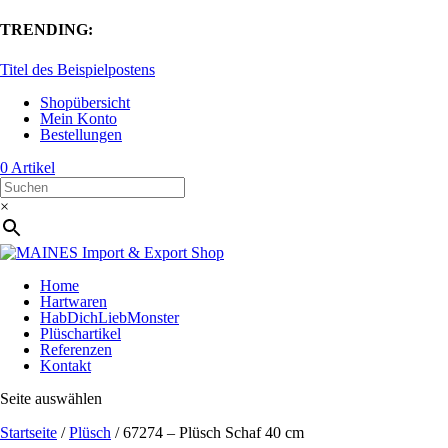
TRENDING:
Titel des Beispielpostens
Shopübersicht
Mein Konto
Bestellungen
0 Artikel
×
Home
Hartwaren
HabDichLiebMonster
Plüschartikel
Referenzen
Kontakt
Seite auswählen
Startseite
/
Plüsch
/ 67274 – Plüsch Schaf 40 cm