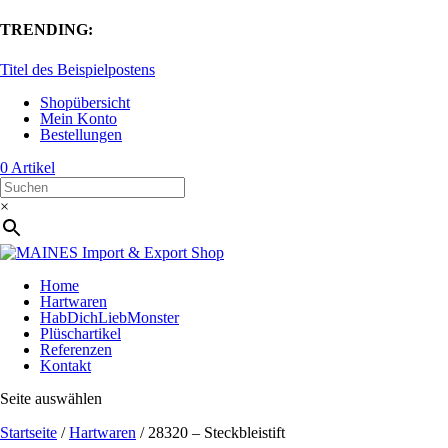
TRENDING:
Titel des Beispielpostens
Shopübersicht
Mein Konto
Bestellungen
0 Artikel
×
Home
Hartwaren
HabDichLiebMonster
Plüschartikel
Referenzen
Kontakt
Seite auswählen
Startseite
/
Hartwaren
/ 28320 – Steckbleistift