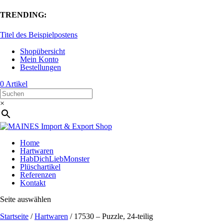
TRENDING:
Titel des Beispielpostens
Shopübersicht
Mein Konto
Bestellungen
0 Artikel
×
Home
Hartwaren
HabDichLiebMonster
Plüschartikel
Referenzen
Kontakt
Seite auswählen
Startseite
/
Hartwaren
/ 17530 – Puzzle, 24-teilig