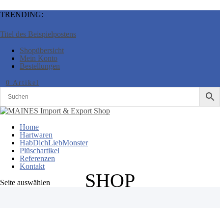
TRENDING:
Titel des Beispielpostens
Shopübersicht
Mein Konto
Bestellungen
0 Artikel
Home
Hartwaren
HabDichLiebMonster
Plüschartikel
Referenzen
Kontakt
SHOP
Seite auswählen