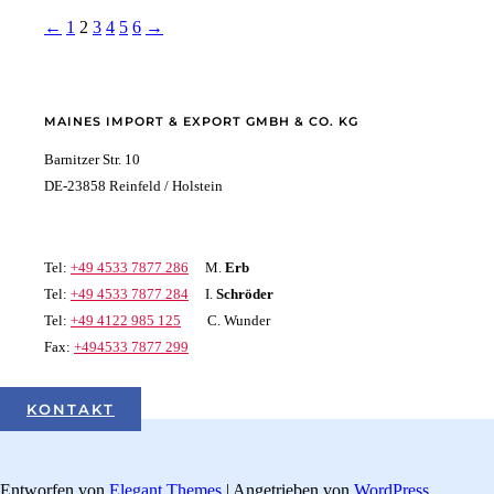
←
1
2
3
4
5
6
→
MAINES IMPORT & EXPORT GMBH & CO. KG
Barnitzer Str. 10
DE-23858 Reinfeld / Holstein
Tel:
+49 4533 7877 286
M.
Erb
Tel:
+49 4533 7877 284
I.
Schröder
Tel:
+49 4122 985 125
C. Wunder
Fax:
+494533 7877 299
KONTAKT
Entworfen von
Elegant Themes
| Angetrieben von
WordPress