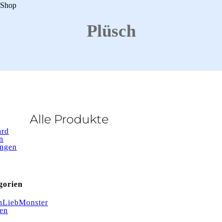
Shop
Plüsch
Alle Produkte
ard
n
ungen
gorien
hLiebMonster
en