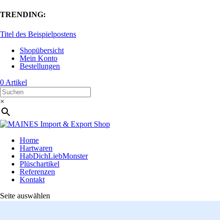
TRENDING:
Titel des Beispielpostens
Shopübersicht
Mein Konto
Bestellungen
0 Artikel
×
Home
Hartwaren
HabDichLiebMonster
Plüschartikel
Referenzen
Kontakt
Seite auswählen